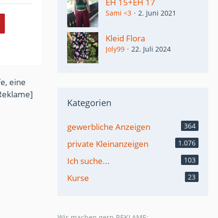
EH 15+EH 17
Sami <3
2. Juni 2021
Kleid Flora
Joly99
22. Juli 2024
e, eine
Reklame]
Kategorien
gewerbliche Anzeigen
364
private Kleinanzeigen
1.076
Ich suche...
103
Kurse
23
Wir machen gern REKLAME: