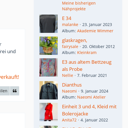
Meine bisherigen
Nähprojekte
E 34
malanke
23. Januar 2023
Album
Akademie Wimmer
glaskragen,
r
fairysale
20. Oktober 2012
frei und
Album
Kleinkram
E3 aus altem Bettzeug
als Probe
Nellie
7. Februar 2021
verkauft!
Dianthus
ilen
Naeomi
9. Januar 2024
Album
Naeomi Atelier
Einheit 3 und 4, Kleid mit
Bolerojacke
Anita72
4. Januar 2022