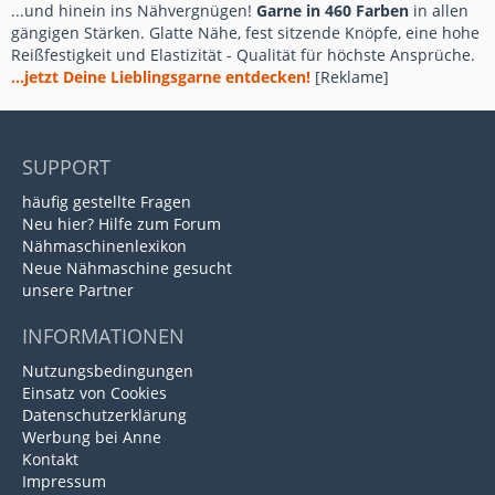
...und hinein ins Nähvergnügen!
Garne in 460 Farben
in allen
gängigen Stärken. Glatte Nähe, fest sitzende Knöpfe, eine hohe
Reißfestigkeit und Elastizität - Qualität für höchste Ansprüche.
...jetzt Deine Lieblingsgarne entdecken!
[Reklame]
SUPPORT
häufig gestellte Fragen
Neu hier? Hilfe zum Forum
Nähmaschinenlexikon
Neue Nähmaschine gesucht
unsere Partner
INFORMATIONEN
Nutzungsbedingungen
Einsatz von Cookies
Datenschutzerklärung
Werbung bei Anne
Kontakt
Impressum