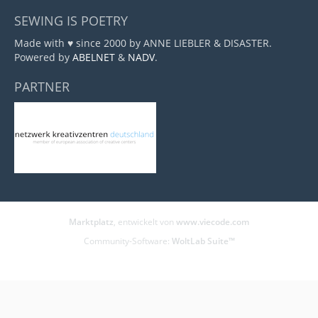
SEWING IS POETRY
Made with ♥ since 2000 by ANNE LIEBLER & DISASTER.
Powered by
ABELNET
&
NADV
.
PARTNER
Marktplatz
, entwickelt von
www.viecode.com
Community-Software:
WoltLab Suite™