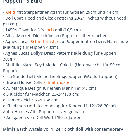
Puppen 15 Euro
·
Kleid
mit Sterpentinenvolant für Größen 29cm und 44 cm
· Doll Coat, Hood and Cloak Patterns 20-21 inches without head
(50 cm)
· 1450’s Gown for 6 ½
inch
doll (16,5 cm)
· Alicia Merrett Die schönsten Puppen selber machen
· Agnes Lucas
Schnittmuster
zu Puppenmütterchens Nähschule
(Kleidung für Puppen 40cm)
· Agnes Lucas Dolly’s Dress Patterns (Kleidung für Puppen
30cm)
· Diethild-Marei Seyd Modell Colette (Unterwäsche für 50 cm
Puppe)
· Lea Sonderheft Meine Lieblingspuppen (Waldorfpuppen)
· Brown House Dolls
Schnittmuster
o A. Marque Design für einen Mann 18“ (45 cm)
o 3 Kleider für Mädchen 23-24“ (58 cm)
o Damenkleid 23-24“ (58 cm)
o Kleidchen und Hosenanzug für Kinder 11-12“ (28-30cm)
Anita Holmes Alte Puppen -- Neu gemacht
7 Ausgaben von Doll World '80'er Jahren
Mimi's Earth Angels Vol 1. 24 " cloth doll with contemporary