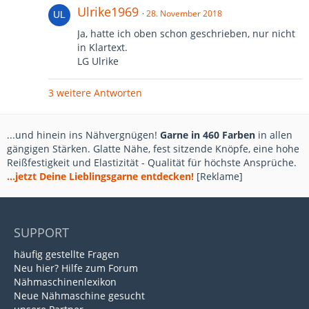
Ulrike1969
28. November 2018
Ja, hatte ich oben schon geschrieben, nur nicht
in Klartext.
LG Ulrike
3 weitere Antworten
...und hinein ins Nähvergnügen!
Garne in 460 Farben
in allen
gängigen Stärken. Glatte Nähe, fest sitzende Knöpfe, eine hohe
Reißfestigkeit und Elastizität - Qualität für höchste Ansprüche.
...jetzt Deine Lieblingsgarne entdecken!
[Reklame]
SUPPORT
häufig gestellte Fragen
Neu hier? Hilfe zum Forum
Nähmaschinenlexikon
Neue Nähmaschine gesucht