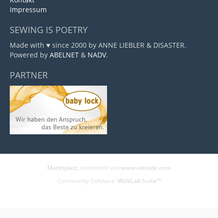
Impressum
SEWING IS POETRY
Made with ♥ since 2000 by ANNE LIEBLER & DISASTER.
Powered by
ABELNET
&
NADV
.
PARTNER
Marktplatz
, entwickelt von
www.viecode.com
Community-Software:
WoltLab Suite™