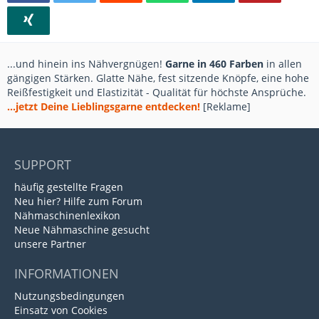
...und hinein ins Nähvergnügen!
Garne in 460 Farben
in allen
gängigen Stärken. Glatte Nähe, fest sitzende Knöpfe, eine hohe
Reißfestigkeit und Elastizität - Qualität für höchste Ansprüche.
...jetzt Deine Lieblingsgarne entdecken!
[Reklame]
SUPPORT
häufig gestellte Fragen
Neu hier? Hilfe zum Forum
Nähmaschinenlexikon
Neue Nähmaschine gesucht
unsere Partner
INFORMATIONEN
Nutzungsbedingungen
Einsatz von Cookies