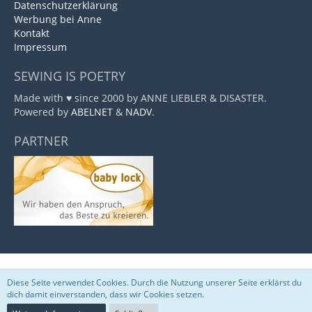
Datenschutzerklärung
Werbung bei Anne
Kontakt
Impressum
SEWING IS POETRY
Made with ♥ since 2000 by ANNE LIEBLER & DISASTER.
Powered by
ABELNET
&
NADV
.
PARTNER
Marktplatz
, entwickelt von
www.viecode.com
Diese Seite verwendet Cookies. Durch die Nutzung unserer Seite erklärst du
Community-Software:
WoltLab Suite™
dich damit einverstanden, dass wir Cookies setzen.