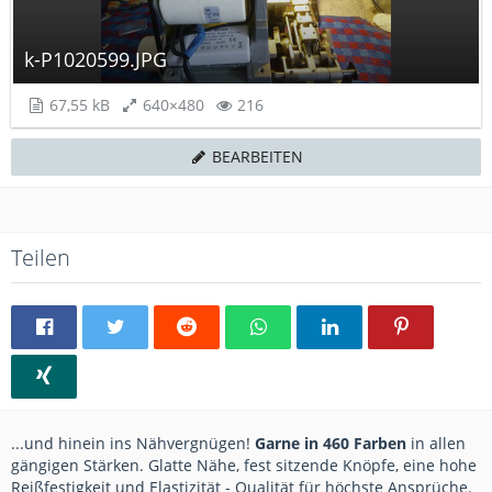
k-P1020599.JPG
67,55 kB
640×480
216
BEARBEITEN
Teilen
...und hinein ins Nähvergnügen!
Garne in 460 Farben
in allen
gängigen Stärken. Glatte Nähe, fest sitzende Knöpfe, eine hohe
Reißfestigkeit und Elastizität - Qualität für höchste Ansprüche.