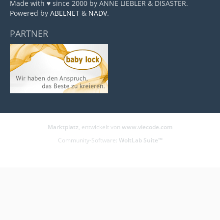
Made with ♥ since 2000 by ANNE LIEBLER & DISASTER.
Powered by
ABELNET
&
NADV
.
PARTNER
Marktplatz
, entwickelt von
www.viecode.com
Community-Software:
WoltLab Suite™