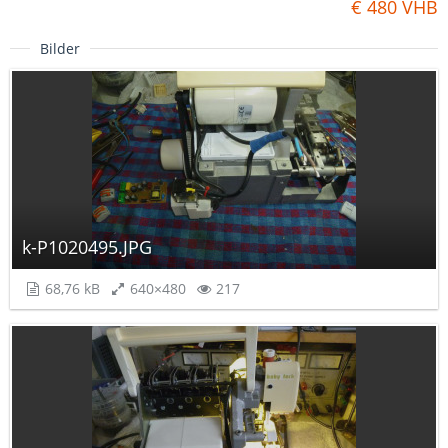
€ 480 VHB
Bilder
k-P1020495.JPG
68,76 kB
640×480
217