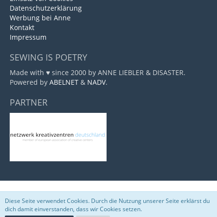
Datenschutzerklärung
Werbung bei Anne
Kontakt
Impressum
SEWING IS POETRY
Made with ♥ since 2000 by ANNE LIEBLER & DISASTER.
Powered by
ABELNET
&
NADV
.
PARTNER
Marktplatz
, entwickelt von
www.viecode.com
Diese Seite verwendet Cookies. Durch die Nutzung unserer Seite erklärst du
Community-Software:
WoltLab Suite™
dich damit einverstanden, dass wir Cookies setzen.