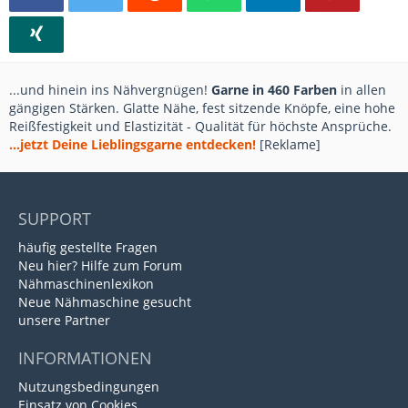
...und hinein ins Nähvergnügen!
Garne in 460 Farben
in allen
gängigen Stärken. Glatte Nähe, fest sitzende Knöpfe, eine hohe
Reißfestigkeit und Elastizität - Qualität für höchste Ansprüche.
...jetzt Deine Lieblingsgarne entdecken!
[Reklame]
SUPPORT
häufig gestellte Fragen
Neu hier? Hilfe zum Forum
Nähmaschinenlexikon
Neue Nähmaschine gesucht
unsere Partner
INFORMATIONEN
Nutzungsbedingungen
Einsatz von Cookies