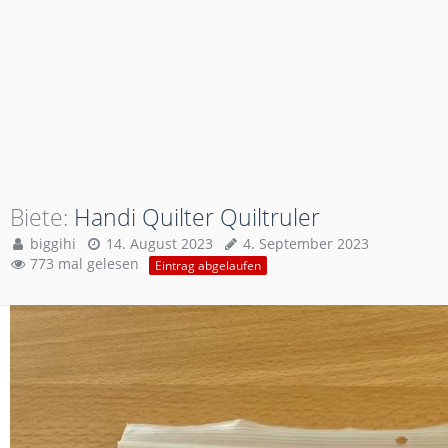
Biete
Handi Quilter Quiltruler
biggihi
14. August 2023
4. September 2023
773 mal gelesen
Eintrag abgelaufen