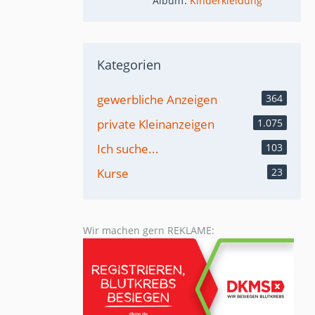
Album
Kinderkleidung
Kategorien
gewerbliche Anzeigen
364
private Kleinanzeigen
1.075
Ich suche...
103
Kurse
23
Wir machen gern REKLAME: