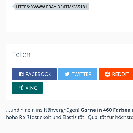
HTTPS://WWW.EBAY.DE/ITM/285181
Teilen
FACEBOOK
TWITTER
REDDIT
XING
...und hinein ins Nähvergnügen!
Garne in 460 Farben
i
hohe Reißfestigkeit und Elastizität - Qualität für höchs