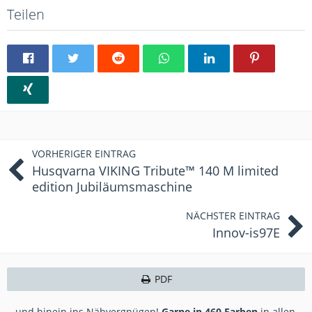
Teilen
VORHERIGER EINTRAG
Husqvarna VIKING Tribute™ 140 M limited
edition Jubiläumsmaschine
NÄCHSTER EINTRAG
Innov-is97E
PDF
...und hinein ins Nähvergnügen!
Garne in 460 Farben
in allen