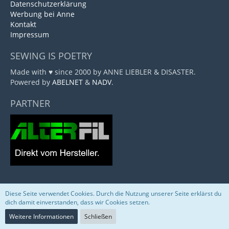
Datenschutzerklärung
Werbung bei Anne
Kontakt
Impressum
SEWING IS POETRY
Made with ♥ since 2000 by ANNE LIEBLER & DISASTER.
Powered by
ABELNET
&
NADV
.
PARTNER
Diese Seite verwendet Cookies. Durch die Nutzung unserer Seite erklärst du
Community-Software:
WoltLab Suite™
dich damit einverstanden, dass wir Cookies setzen.
Weitere Informationen
Schließen