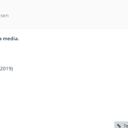
esen
pa media.
/2019)
Te