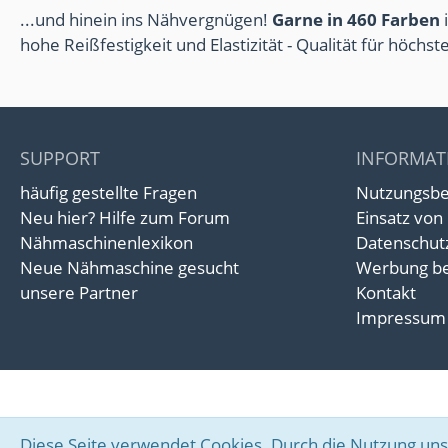
...und hinein ins Nähvergnügen!
Garne in 460 Farben
i
hohe Reißfestigkeit und Elastizität - Qualität für höchs
SUPPORT
INFORMAT
häufig gestellte Fragen
Nutzungsb
Neu hier? Hilfe zum Forum
Einsatz von
Nähmaschinenlexikon
Datenschut
Neue Nähmaschine gesucht
Werbung be
unsere Partner
Kontakt
Impressum
Diese Seite verwendet Cookies. Durch die Nutzung unse