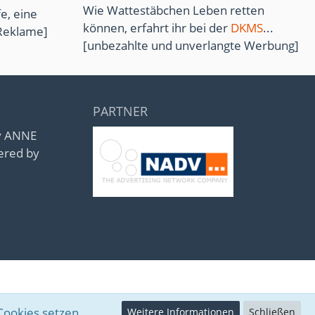
Wie Wattestäbchen Leben retten
e, eine
können, erfahrt ihr bei der
DKMS
...
Reklame]
[unbezahlte und unverlangte Werbung]
PARTNER
by ANNE
ered by
Cookies setzen.
Weitere Informationen
Schließen