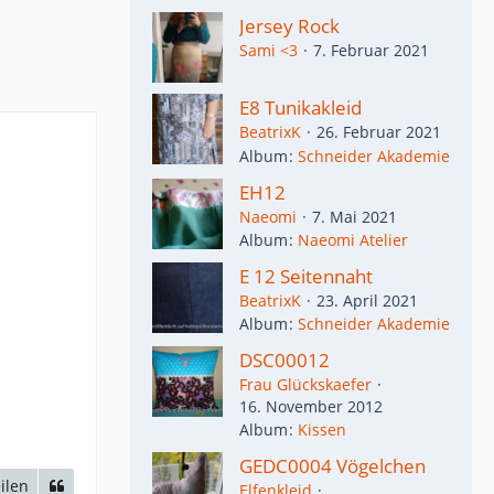
Jersey Rock
Sami <3
7. Februar 2021
E8 Tunikakleid
BeatrixK
26. Februar 2021
Album
Schneider Akademie
EH12
Naeomi
7. Mai 2021
Album
Naeomi Atelier
E 12 Seitennaht
BeatrixK
23. April 2021
Album
Schneider Akademie
DSC00012
Frau Glückskaefer
16. November 2012
Album
Kissen
GEDC0004 Vögelchen
ilen
Elfenkleid