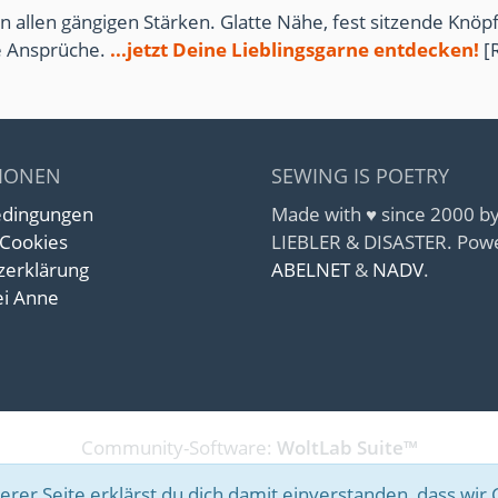
n allen gängigen Stärken. Glatte Nähe, fest sitzende Knöpf
te Ansprüche.
...jetzt Deine Lieblingsgarne entdecken!
[
IONEN
SEWING IS POETRY
edingungen
Made with ♥ since 2000 
 Cookies
LIEBLER & DISASTER. Pow
zerklärung
ABELNET
&
NADV
.
i Anne
Community-Software:
WoltLab Suite™
rer Seite erklärst du dich damit einverstanden, dass wir 