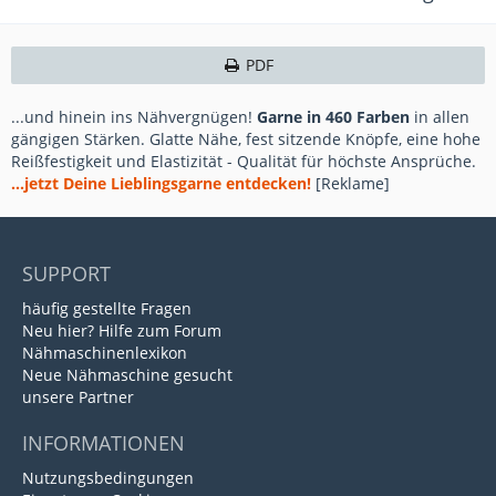
PDF
...und hinein ins Nähvergnügen!
Garne in 460 Farben
in allen
gängigen Stärken. Glatte Nähe, fest sitzende Knöpfe, eine hohe
Reißfestigkeit und Elastizität - Qualität für höchste Ansprüche.
...jetzt Deine Lieblingsgarne entdecken!
[Reklame]
SUPPORT
häufig gestellte Fragen
Neu hier? Hilfe zum Forum
Nähmaschinenlexikon
Neue Nähmaschine gesucht
unsere Partner
INFORMATIONEN
Nutzungsbedingungen