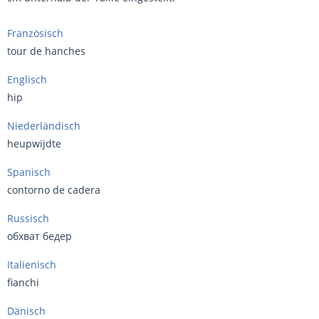
Französisch
tour de hanches
Englisch
hip
Niederländisch
heupwijdte
Spanisch
contorno de cadera
Russisch
обхват бедер
Italienisch
fianchi
Dänisch