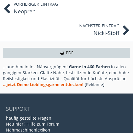
VORHERIGER EINTRAG
Neopren
NÄCHSTER EINTRAG
Nicki-Stoff
PDF
...und hinein ins Nähvergnügen!
Garne in 460 Farben
in allen
gängigen Stärken. Glatte Nähe, fest sitzende Knöpfe, eine hohe
Reißfestigkeit und Elastizität - Qualität für höchste Ansprüche.
...jetzt Deine Lieblingsgarne entdecken!
[Reklame]
SUPPORT
häufig gestellte Fragen
Neu hier? Hilfe zum Forum
Nähmaschinenlexikon