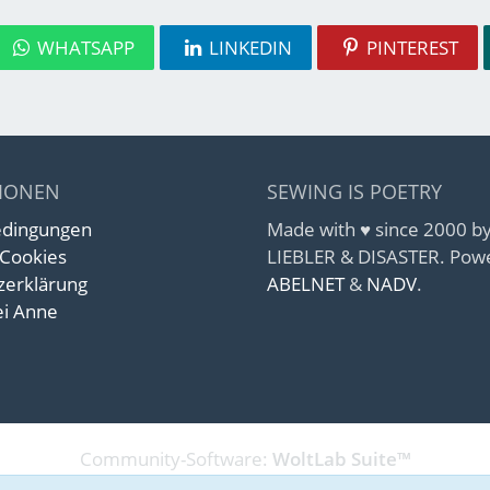
WHATSAPP
LINKEDIN
PINTEREST
IONEN
SEWING IS POETRY
edingungen
Made with ♥ since 2000 
 Cookies
LIEBLER & DISASTER. Pow
zerklärung
ABELNET
&
NADV
.
i Anne
Community-Software:
WoltLab Suite™