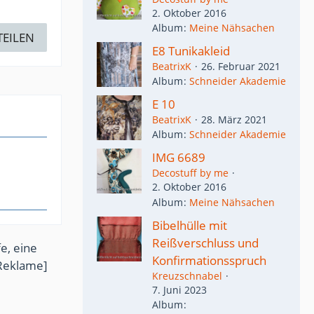
2. Oktober 2016
Album
Meine Nähsachen
TEILEN
E8 Tunikakleid
BeatrixK
26. Februar 2021
Album
Schneider Akademie
E 10
BeatrixK
28. März 2021
Album
Schneider Akademie
IMG 6689
Decostuff by me
2. Oktober 2016
Album
Meine Nähsachen
Bibelhülle mit
Reißverschluss und
e, eine
Konfirmationsspruch
Reklame]
Kreuzschnabel
7. Juni 2023
Album