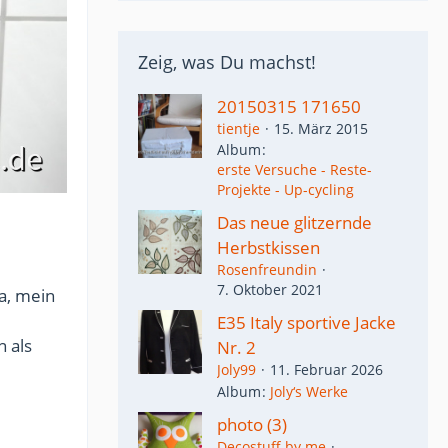
Zeig, was Du machst!
20150315 171650
tientje
15. März 2015
Album
erste Versuche - Reste-
Projekte - Up-cycling
Das neue glitzernde
Herbstkissen
Rosenfreundin
7. Oktober 2021
a, mein
E35 Italy sportive Jacke
n als
Nr. 2
Joly99
11. Februar 2026
Album
Joly‘s Werke
photo (3)
Decostuff by me