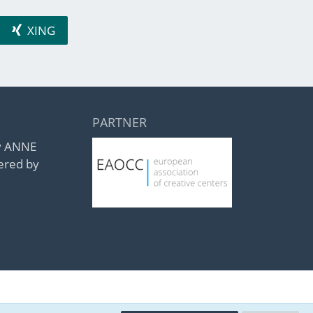
XING
PARTNER
by ANNE
ered by