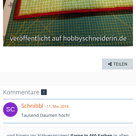
TEILEN
Kommentare
1
Schnibbl
11. Mai 2018
Tausend Daumen hoch!
...und hinein ins Nähvergnügen!
Garne in 460 Farben
in allen