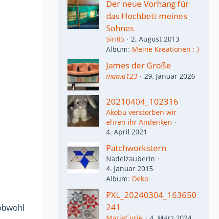
Der neue Vorhang für
das Hochbett meines
Sohnes
Sin85
2. August 2013
Album
Meine Kreationen :-)
James der Große
mama123
29. Januar 2026
20210404_102316
Akobu verstorben wir
ehren ihr Andenken
4. April 2021
Patchworkstern
Nadelzauberin
4. Januar 2015
Album
Deko
PXL_20240304_163650
241
 obwohl
MarieCurie
4. März 2024