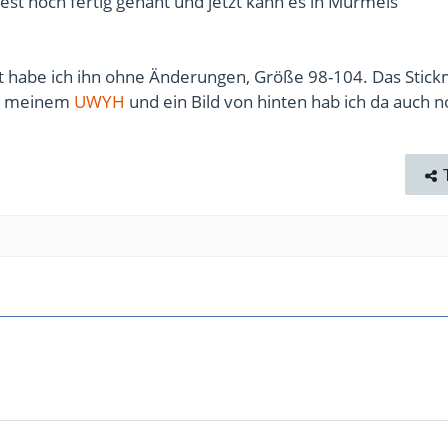
est noch fertig genäht und jetzt kann es in Murmels
ht habe ich ihn ohne Änderungen, Größe 98-104. Das Stic
 in meinem
UWYH
und ein Bild von hinten hab ich da auch n