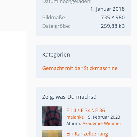
Datum hochgeladen
1. Januar 2018
Bildmaße
735 × 980
Dateigröße
259,88 kB
Kategorien
Gemacht mit der Stickmaschine
Zeig, was Du machst!
E 14 \ E 34 \ E 36
malanke
5. Februar 2023
Album
Akademie Wimmer
Ein Kanzelbehang