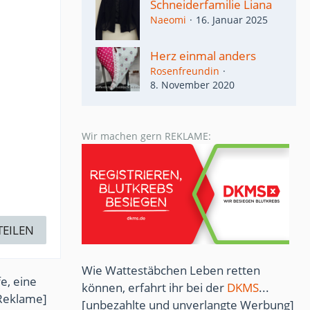
Schneiderfamilie Liana
Naeomi
16. Januar 2025
Herz einmal anders
Rosenfreundin
8. November 2020
Wir machen gern REKLAME:
TEILEN
Wie Wattestäbchen Leben retten
e, eine
können, erfahrt ihr bei der
DKMS
...
Reklame]
[unbezahlte und unverlangte Werbung]