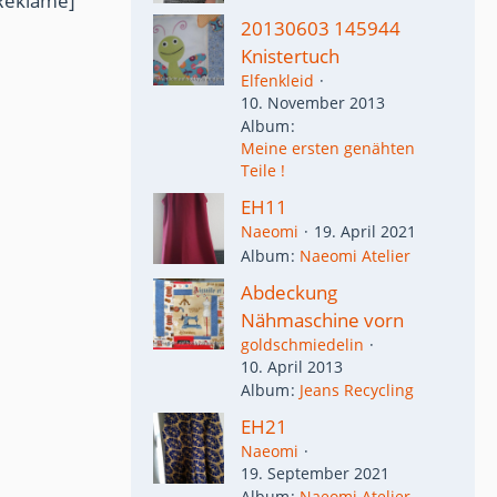
Reklame]
20130603 145944
Knistertuch
Elfenkleid
10. November 2013
Album
Meine ersten genähten
Teile !
EH11
Naeomi
19. April 2021
Album
Naeomi Atelier
Abdeckung
Nähmaschine vorn
goldschmiedelin
10. April 2013
Album
Jeans Recycling
EH21
Naeomi
19. September 2021
Album
Naeomi Atelier