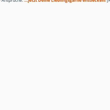
te Ansprüche.
...jetzt Deine Lieblingsgarne entdecken!
[