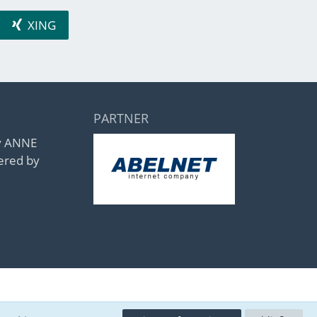
XING
PARTNER
by ANNE
ered by