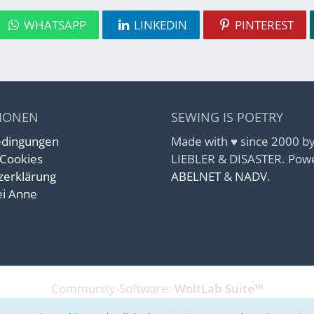
WHATSAPP
LINKEDIN
PINTEREST
IONEN
SEWING IS POETRY
edingungen
Made with ♥ since 2000 
 Cookies
LIEBLER & DISASTER. Pow
zerklärung
ABELNET
&
NADV
.
i Anne
Community-Software:
WoltLab Suite™