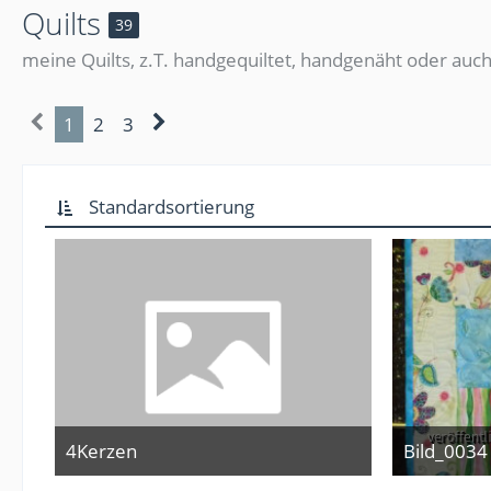
Quilts
39
meine Quilts, z.T. handgequiltet, handgenäht oder auch
1
2
3
Standardsortierung
4Kerzen
Bild_0034
29. April 2017