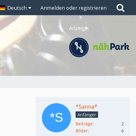
n
Deutsch
Links
Anmelden oder registrieren
Anzeige:
*Sanna*
Anfänger
Beiträge
2
Bilder
6