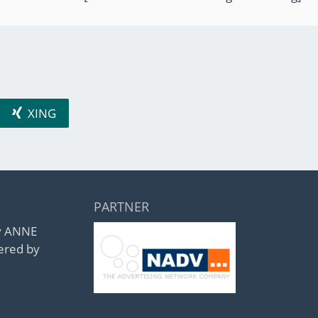
XING
PARTNER
by ANNE
ered by