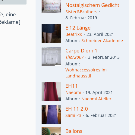
Nostalgischem Gedicht
Sister&Brothers
e, eine
8. Februar 2019
Reklame]
E 12 Länge
BeatrixK
23. April 2021
Album
Schneider Akademie
Carpe Diem 1
Thor2007
3. Februar 2013
Album
Wohnaccessoires im
Landhausstil
EH11
Naeomi
19. April 2021
Album
Naeomi Atelier
EH 11 2.0
Sami <3
6. Februar 2021
Ballons