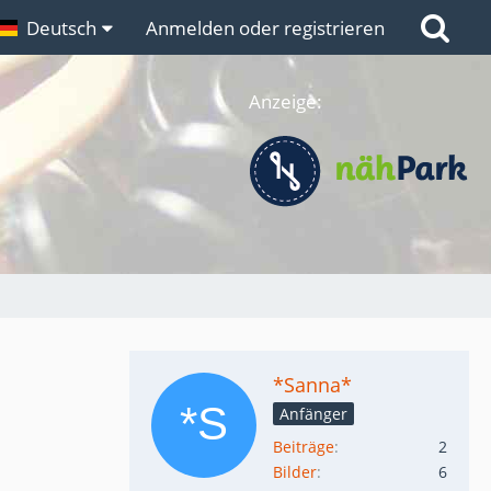
n
Deutsch
Links
Anmelden oder registrieren
Anzeige:
*Sanna*
Anfänger
Beiträge
2
Bilder
6