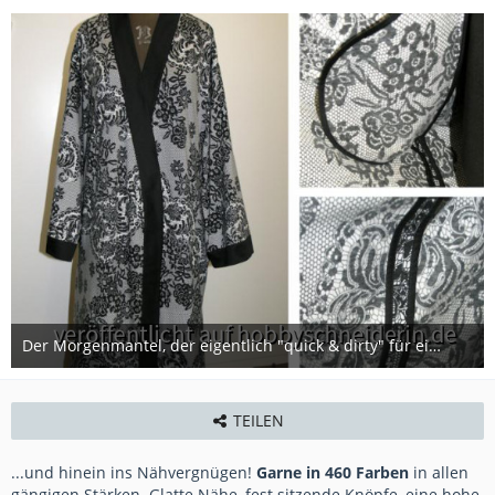
Der Morgenmantel, der eigentlich "quick & dirty" für einen Krankenhausaufenthalt genäht werden sollte ... Ich konnte es dann aber doch nicht lassen, mich auch der Innenverarbeitung zu widmen. Dabei habe ich leider "aus Versehen" den Bindegürtel in Einfass
20. Oktober 2014
TEILEN
...und hinein ins Nähvergnügen!
Garne in 460 Farben
in allen
gängigen Stärken. Glatte Nähe, fest sitzende Knöpfe, eine hohe