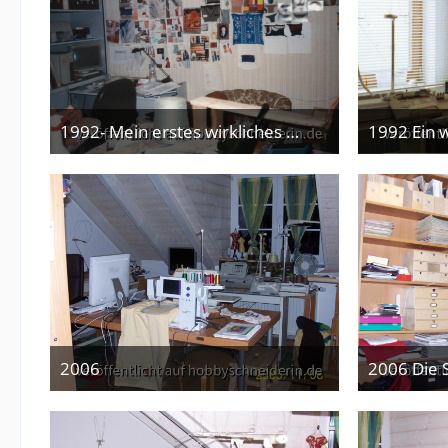
1992- Mein erstes wirkliches Arbeitszimmer. Vorher standen die Maschinen immer im Esszimmer !
3. Februar 2013
3
2006
2006 Die 
3. Februar 2013
3