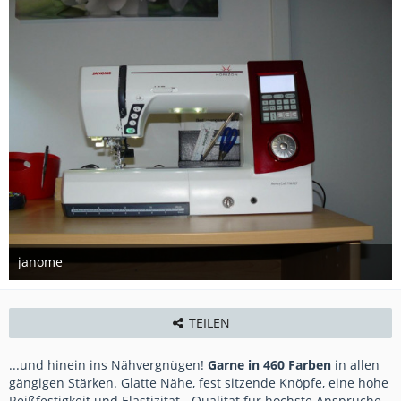
janome
20. Januar 2013
TEILEN
...und hinein ins Nähvergnügen!
Garne in 460 Farben
in allen
gängigen Stärken. Glatte Nähe, fest sitzende Knöpfe, eine hohe
Reißfestigkeit und Elastizität - Qualität für höchste Ansprüche.