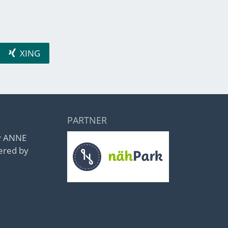
XING
PARTNER
by ANNE
ered by