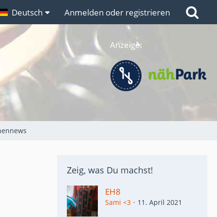
n
Deutsch
Links
Anmelden oder registrieren
Anzeige:
chennews
Zeig, was Du machst!
EH8
Sami <3
11. April 2021