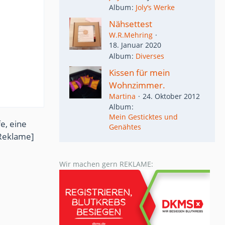
Album
Joly‘s Werke
Nähsettest
W.R.Mehring
18. Januar 2020
Album
Diverses
Kissen für mein
Wohnzimmer.
Martina
24. Oktober 2012
Album
Mein Gesticktes und
e, eine
Genähtes
Reklame]
Wir machen gern REKLAME: