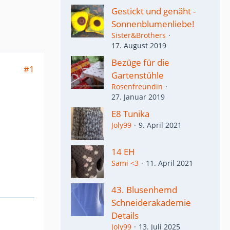
Gestickt und genäht -
Sonnenblumenliebe!
Sister&Brothers
17. August 2019
Bezüge für die
#1
Gartenstühle
Rosenfreundin
27. Januar 2019
E8 Tunika
Joly99
9. April 2021
14 EH
Sami <3
11. April 2021
43. Blusenhemd
Schneiderakademie
Details
Joly99
13. Juli 2025