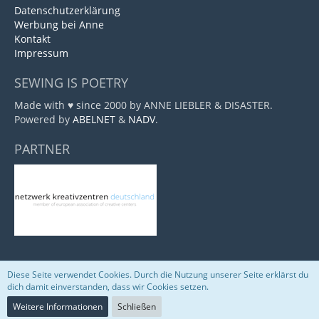
Datenschutzerklärung
Werbung bei Anne
Kontakt
Impressum
SEWING IS POETRY
Made with ♥ since 2000 by ANNE LIEBLER & DISASTER.
Powered by
ABELNET
&
NADV
.
PARTNER
Diese Seite verwendet Cookies. Durch die Nutzung unserer Seite erklärst du
Community-Software:
WoltLab Suite™
dich damit einverstanden, dass wir Cookies setzen.
Weitere Informationen
Schließen