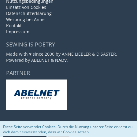
Nutzungsbedingungen
Einsatz von Cookies
Datenschutzerklärung
Werbung bei Anne
Kontakt
Impressum
SEWING IS POETRY
Made with ♥ since 2000 by ANNE LIEBLER & DISASTER.
Powered by
ABELNET
&
NADV
.
PARTNER
Diese Seite verwendet Cookies. Durch die Nutzung unserer Seite erklärst du
Community-Software:
WoltLab Suite™
dich damit einverstanden, dass wir Cookies setzen.