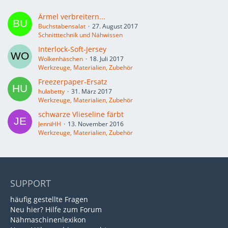
Ärmel verbreitern...
Buchstabensalat
27. August 2017
Schnitttechnik und Nähwissen
Interlock-Soft-Jersey
Wolkenhäschen
18. Juli 2017
Werkzeuge, Materialien, Zubehör
Freezerpaper-Ersatz
hulabetty
31. März 2017
Werkzeuge, Materialien, Zubehör
schwarze Vlieseline färbt
JenniHH
13. November 2016
Werkzeuge, Materialien, Zubehör
SUPPORT
häufig gestellte Fragen
Neu hier? Hilfe zum Forum
Nähmaschinenlexikon