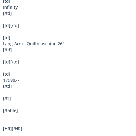
[td]
Infinity
[/td]
[td][/td]
[td]
Lang-Arm - Quiltmaschine 26"
[/td]
[td][/td]
[td]
17998,--
[/td]
[/tr]
[/table]
[HR][/HR]