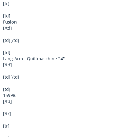
[tr]
[td]
Fusion
[/td]
[td][/td]
[td]
Lang-Arm - Quiltmaschine 24"
[/td]
[td][/td]
[td]
15998,--
[/td]
[/tr]
[tr]