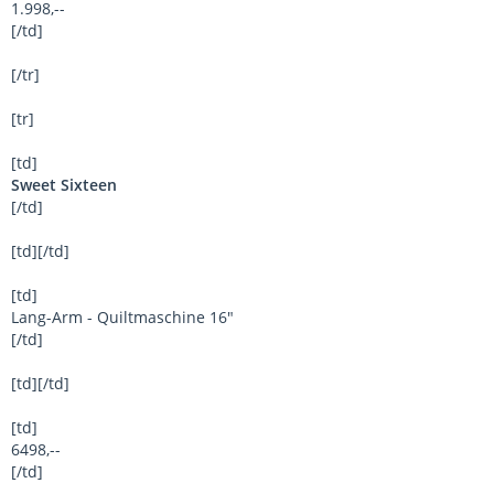
1.998,--
[/td]
[/tr]
[tr]
[td]
Sweet Sixteen
[/td]
[td][/td]
[td]
Lang-Arm - Quiltmaschine 16"
[/td]
[td][/td]
[td]
6498,--
[/td]