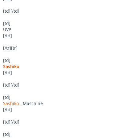
[td][/td]
[td]
UVP
[/td]
[/tr][tr]
[td]
Sashiko
[/td]
[td][/td]
[td]
Sashiko
- Maschine
[/td]
[td][/td]
[td]