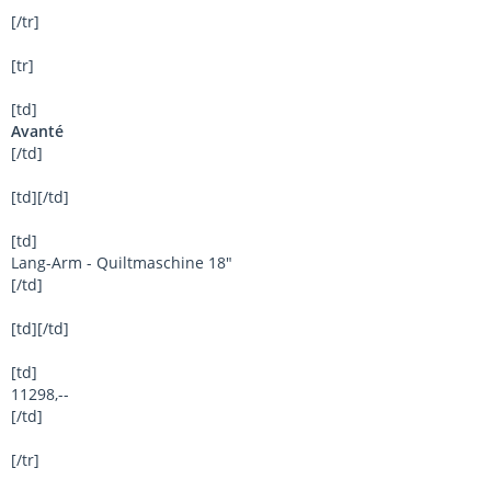
[/tr]
[tr]
[td]
Avanté
[/td]
[td][/td]
[td]
Lang-Arm - Quiltmaschine 18"
[/td]
[td][/td]
[td]
11298,--
[/td]
[/tr]