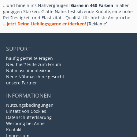
...und hinein ins Nähvergnügen!
Garne in 460 Farben
in allen
gängigen Stärken. Glatte Nähe, fest sitzende Knöpfe, eine hohe
Reißfestigkeit und Elastizität - Qualität für höchste Ansprüche.
...jetzt Deine Lieblingsgarne entdecken!
[Reklame]
SUPPORT
häufig gestellte Fragen
Neu hier? Hilfe zum Forum
Nähmaschinenlexikon
Neue Nähmaschine gesucht
unsere Partner
INFORMATIONEN
Nutzungsbedingungen
Einsatz von Cookies
Datenschutzerklärung
Werbung bei Anne
Kontakt
Impressum