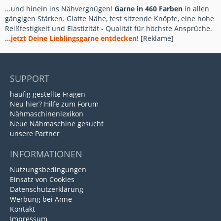
...und hinein ins Nähvergnügen!
Garne in 460 Farben
in allen
gängigen Stärken. Glatte Nähe, fest sitzende Knöpfe, eine hohe
Reißfestigkeit und Elastizität - Qualität für höchste Ansprüche.
...jetzt Deine Lieblingsgarne entdecken!
[Reklame]
SUPPORT
häufig gestellte Fragen
Neu hier? Hilfe zum Forum
Nähmaschinenlexikon
Neue Nähmaschine gesucht
unsere Partner
INFORMATIONEN
Nutzungsbedingungen
Einsatz von Cookies
Datenschutzerklärung
Werbung bei Anne
Kontakt
Impressum