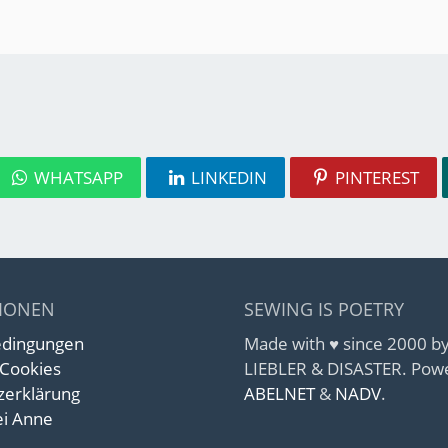
WHATSAPP
LINKEDIN
PINTEREST
IONEN
SEWING IS POETRY
edingungen
Made with ♥ since 2000 
 Cookies
LIEBLER & DISASTER. Pow
zerklärung
ABELNET
&
NADV
.
i Anne