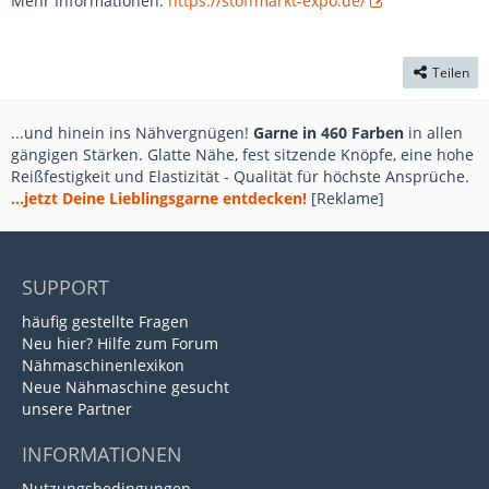
Mehr Informationen:
https://stoffmarkt-expo.de/
Teilen
...und hinein ins Nähvergnügen!
Garne in 460 Farben
in allen
gängigen Stärken. Glatte Nähe, fest sitzende Knöpfe, eine hohe
Reißfestigkeit und Elastizität - Qualität für höchste Ansprüche.
...jetzt Deine Lieblingsgarne entdecken!
[Reklame]
SUPPORT
häufig gestellte Fragen
Neu hier? Hilfe zum Forum
Nähmaschinenlexikon
Neue Nähmaschine gesucht
unsere Partner
INFORMATIONEN
Nutzungsbedingungen