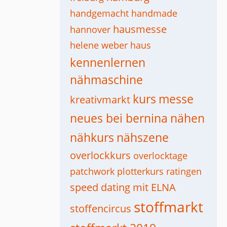
handgemacht
handmade
hausmesse
hannover
helene weber haus
kennenlernen
nähmaschine
kurs
messe
kreativmarkt
neues bei bernina
nähen
nähkurs
nähszene
overlockkurs
overlocktage
patchwork
plotterkurs
ratingen
speed dating mit ELNA
stoffmarkt
stoffencircus