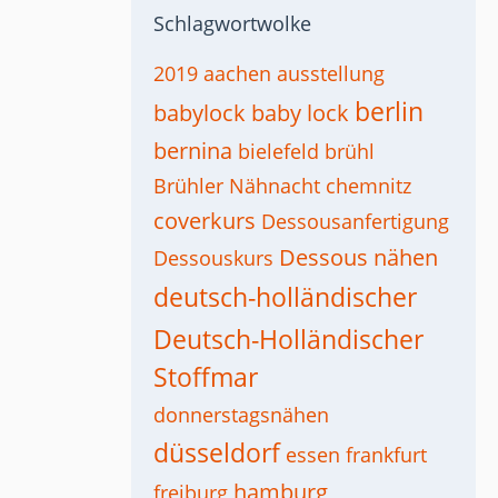
Schlagwortwolke
2019
aachen
ausstellung
berlin
babylock
baby lock
bernina
bielefeld
brühl
Brühler Nähnacht
chemnitz
coverkurs
Dessousanfertigung
Dessous nähen
Dessouskurs
deutsch-holländischer
Deutsch-Holländischer
Stoffmar
donnerstagsnähen
düsseldorf
essen
frankfurt
hamburg
freiburg