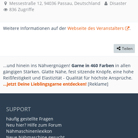
Messestraße 12, 94036 Passau, Deutschland
Disaster
836 Zugriffe
Weitere Informationen auf der
Webseite des Veranstalters
.
Teilen
...und hinein ins Nähvergnügen!
Garne in 460 Farben
in allen
gängigen Stärken. Glatte Nähe, fest sitzende Knöpfe, eine hohe
Reißfestigkeit und Elastizität - Qualität für höchste Ansprüche.
...jetzt Deine Lieblingsgarne entdecken!
[Reklame]
SUPPORT
häufig gestellte Fragen
Neu hier? Hilfe zum Forum
Nähmaschinenlexikon
Neue Nähmaschine gesucht