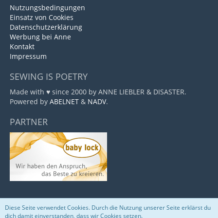
Nutzungsbedingungen
Einsatz von Cookies
Datenschutzerklärung
Werbung bei Anne
Kontakt
Impressum
SEWING IS POETRY
Made with ♥ since 2000 by ANNE LIEBLER & DISASTER.
Powered by
ABELNET
&
NADV
.
PARTNER
Diese Seite verwendet Cookies. Durch die Nutzung unserer Seite erklärst du
Community-Software:
WoltLab Suite™
dich damit einverstanden, dass wir Cookies setzen.