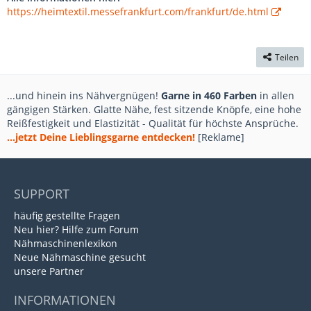
https://heimtextil.messefrankfurt.com/frankfurt/de.html
Teilen
...und hinein ins Nähvergnügen!
Garne in 460 Farben
in allen
gängigen Stärken. Glatte Nähe, fest sitzende Knöpfe, eine hohe
Reißfestigkeit und Elastizität - Qualität für höchste Ansprüche.
...jetzt Deine Lieblingsgarne entdecken!
[Reklame]
SUPPORT
häufig gestellte Fragen
Neu hier? Hilfe zum Forum
Nähmaschinenlexikon
Neue Nähmaschine gesucht
unsere Partner
INFORMATIONEN