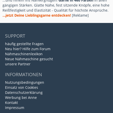
...und hinein ins Nähvergnügen!
Garne in 460 Farben
in allen
gängigen Stärken. Glatte Nähe, fest sitzende Knöpfe, eine hohe
Reißfestigkeit und Elastizität - Qualität für höchste Ansprüche.
...jetzt Deine Lieblingsgarne entdecken!
[Reklame]
SUPPORT
häufig gestellte Fragen
Neu hier? Hilfe zum Forum
Nähmaschinenlexikon
Neue Nähmaschine gesucht
unsere Partner
INFORMATIONEN
Nutzungsbedingungen
Einsatz von Cookies
Datenschutzerklärung
Werbung bei Anne
Kontakt
Impressum