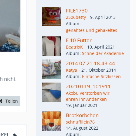
FILE1730
2506betty
9. April 2013
Album
genähtes und gehäkeltes
E 10 Futter
BeatrixK
10. April 2021
Album
Schneider Akademie
2014 07 21 18.43.44
Katya
21. Oktober 2014
Album
Einfache Sitzkissen
h nicht
20210119_101911
Akobu verstorben wir
ehren ihr Andenken
Teilen
19. Januar 2021
Brotkörbchen
schnuffilein76
14. August 2022
IKEL
Album