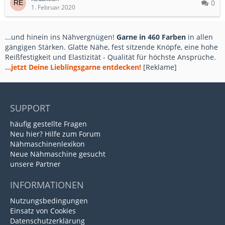
0
1. Februar 2020
...und hinein ins Nähvergnügen!
Garne in 460 Farben
in allen
gängigen Stärken. Glatte Nähe, fest sitzende Knöpfe, eine hohe
Reißfestigkeit und Elastizität - Qualität für höchste Ansprüche.
...jetzt Deine Lieblingsgarne entdecken!
[Reklame]
SUPPORT
häufig gestellte Fragen
Neu hier? Hilfe zum Forum
Nähmaschinenlexikon
Neue Nähmaschine gesucht
unsere Partner
INFORMATIONEN
Nutzungsbedingungen
Einsatz von Cookies
Datenschutzerklärung