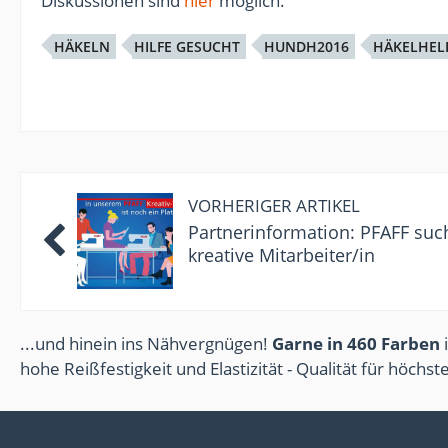
Diskussionen sind
hier
möglich.
HÄKELN
HILFE GESUCHT
HUNDH2016
HÄKELHEL
VORHERIGER ARTIKEL
Partnerinformation: PFAFF suc
kreative Mitarbeiter/in
...und hinein ins Nähvergnügen!
Garne in 460 Farben
i
hohe Reißfestigkeit und Elastizität - Qualität für höchs