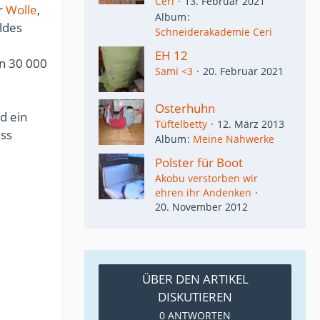
Ceri
13. Februar 2021
er
Wolle
,
Album
ldes
Schneiderakademie Ceri
EH 12
n 30 000
Sami <3
20. Februar 2021
Osterhuhn
d ein
Tüftelbetty
12. März 2013
uss
Album
Meine Nähwerke
Polster für Boot
Akobu verstorben wir
ehren ihr Andenken
20. November 2012
ÜBER DEN ARTIKEL
DISKUTIEREN
0 ANTWORTEN