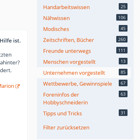
Handarbeitswissen
25
Nähwissen
106
Modisches
45
Zeitschriften, Bücher
260
ilfe ist.
Freunde unterwegs
111
tzten
Menschen vorgestellt
13
dahinter?
dert.
Unternehmen vorgestellt
85
Wettbewerbe, Gewinnspiele
67
arion
Foreninfos der
63
Hobbyschneiderin
Tipps und Tricks
31
Filter zurücksetzen