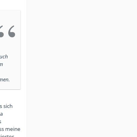
auch
im
hmen.
s sich
da
s
ass meine
ierter