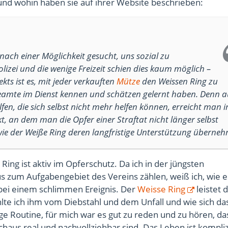
nd wohin haben sie auf ihrer Website beschrieben:
ach einer Möglichkeit gesucht, uns sozial zu
lizei und die wenige Freizeit schien dies kaum möglich –
kts ist es, mit jeder verkauften
Mütze
den Weissen Ring zu
eibeamte im Dienst kennen und schätzen gelernt haben. Denn 
en, die sich selbst nicht mehr helfen können, erreicht man 
, an dem man die Opfer einer Straftat nicht länger selbst
wie der Weiße Ring deren langfristige Unterstützung überne
ing ist aktiv im Opferschutz. Da ich in der jüngsten
s zum Aufgabengebiet des Vereins zählen, weiß ich, wie e
t bei einem schlimmen Ereignis. Der
Weisse Ring
leistet 
te ich ihm vom Diebstahl und dem Unfall und wie sich da
urige Routine, für mich war es gut zu reden und zu hören, d
aus real und nachvollziehbar sind. Das Leben ist kompliz