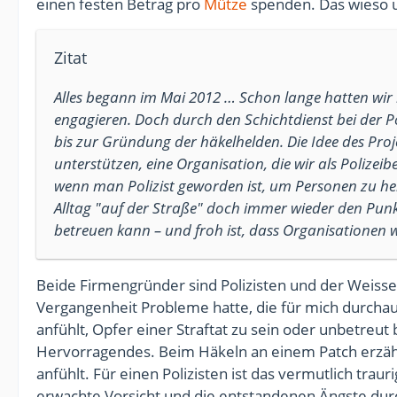
einen festen Betrag pro
Mütze
spenden. Das wieso u
Zitat
Alles begann im Mai 2012 … Schon lange hatten wir n
engagieren. Doch durch den Schichtdienst bei der Po
bis zur Gründung der häkelhelden. Die Idee des Proje
unterstützen, eine Organisation, die wir als Poliz
wenn man Polizist geworden ist, um Personen zu helf
Alltag "auf der Straße" doch immer wieder den Punkt
betreuen kann – und froh ist, dass Organisationen 
Beide Firmengründer sind Polizisten und der Weisse R
Vergangenheit Probleme hatte, die für mich durchau
anfühlt, Opfer einer Straftat zu sein oder unbetreu
Hervorragendes. Beim Häkeln an einem Patch erzähl
anfühlt. Für einen Polizisten ist das vermutlich tra
erwachte Vorsicht und die entstandenen Ängste durch