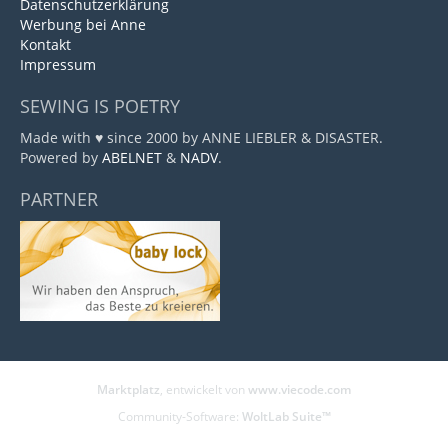
Datenschutzerklärung
Werbung bei Anne
Kontakt
Impressum
SEWING IS POETRY
Made with ♥ since 2000 by ANNE LIEBLER & DISASTER.
Powered by
ABELNET
&
NADV
.
PARTNER
Marktplatz
, entwickelt von
www.viecode.com
Community-Software:
WoltLab Suite™