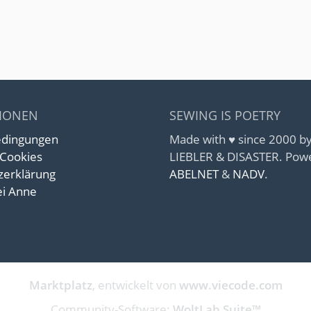
IONEN
SEWING IS POETRY
edingungen
Made with ♥ since 2000 
 Cookies
LIEBLER & DISASTER. Pow
zerklärung
ABELNET
&
NADV
.
i Anne
Marktplatz
, entwickelt von
www.viecode.com
Community-Software:
WoltLab Suite™