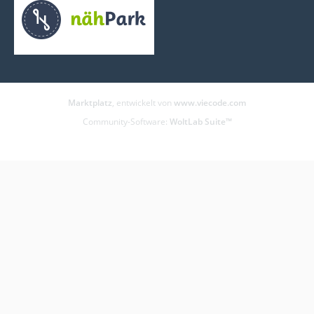
Marktplatz
, entwickelt von
www.viecode.com
Community-Software:
WoltLab Suite™