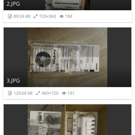
2.JPG
89,59 kB
720×960
184
3.JPG
129,68 kB
960×720
181