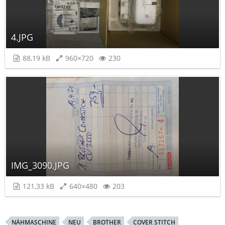
4.JPG
88,19 kB
960×720
230
IMG_3090.JPG
121,33 kB
640×480
203
NÄHMASCHINE
NEU
BROTHER
COVER STITCH