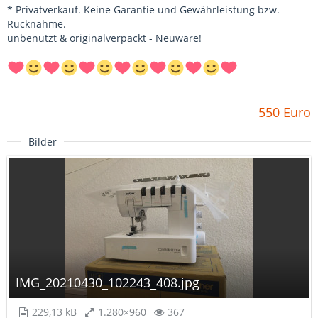
* Privatverkauf. Keine Garantie und Gewährleistung bzw.
Rücknahme.
unbenutzt & originalverpackt - Neuware!
550 Euro
Bilder
IMG_20210430_102243_408.jpg
229,13 kB
1.280×960
367