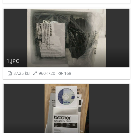
1.JPG
87,25 kB
960×720
168