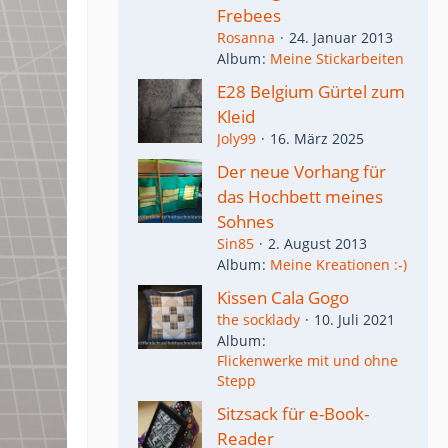
Frebees
Rosanna
24. Januar 2013
Album
Meine Stickarbeiten
E28 Belgium Gürtel zum
Kleid
Joly99
16. März 2025
Der neue Vorhang für
das Hochbett meines
Sohnes
Sin85
2. August 2013
Album
Meine Kreationen :-)
Kissen Cala Gogo
the socklady
10. Juli 2021
Album
Flickenwerke mit und ohne
Stepp
Sitzsack für e-Book-
Reader