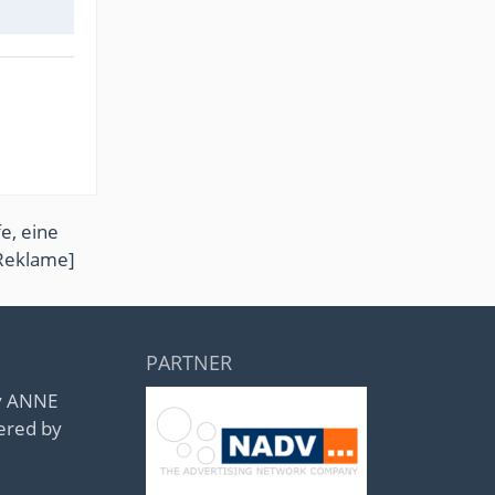
e, eine
Reklame]
PARTNER
by ANNE
ered by