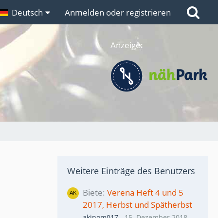
n
Deutsch
Links
Anmelden oder registrieren
Anzeige:
Weitere Einträge des Benutzers
Biete
Verena Heft 4 und 5
2017, Herbst und Spätherbst
akinom017
-
15. Dezember 2018