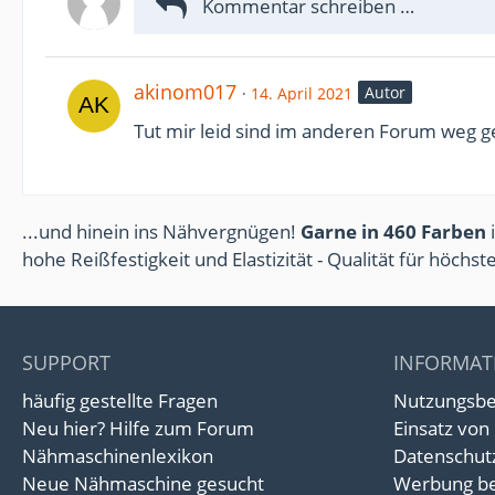
akinom017
Autor
14. April 2021
Tut mir leid sind im anderen Forum weg g
...und hinein ins Nähvergnügen!
Garne in 460 Farben
i
hohe Reißfestigkeit und Elastizität - Qualität für höchs
SUPPORT
INFORMAT
häufig gestellte Fragen
Nutzungsb
Neu hier? Hilfe zum Forum
Einsatz von
Nähmaschinenlexikon
Datenschut
Neue Nähmaschine gesucht
Werbung be