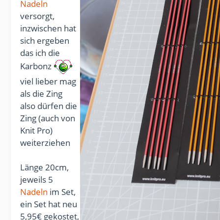
Nadeln
versorgt,
inzwischen hat
sich ergeben
das ich die
Karbonz
viel lieber mag
als die Zing
also dürfen die
Zing (auch von
Knit Pro)
weiterziehen
Länge 20cm,
jeweils 5
Nadeln
im Set,
ein Set hat neu
5,95€ gekostet,