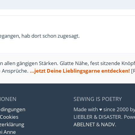
egangen, hab dort schon zugesagt.
n allen gängigen Stärken. Glatte Nähe, fest sitzende Knöpf
te Ansprüche.
...jetzt Deine Lieblingsgarne entdecken!
[
IONEN
SEWING IS POETRY
edingungen
Made with ♥ since 2000 
 Cookies
LIEBLER & DISASTER. Pow
zerklärung
ABELNET
&
NADV
.
i Anne