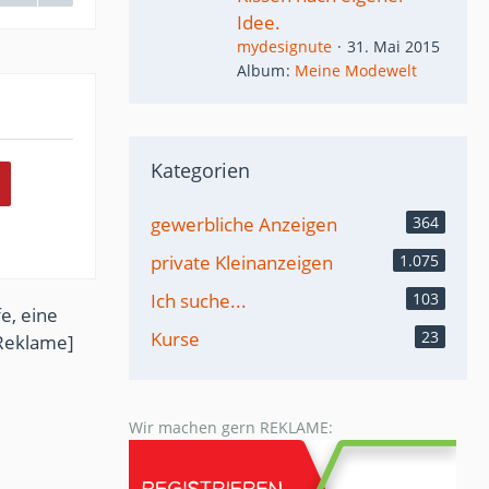
Idee.
mydesignute
31. Mai 2015
Album
Meine Modewelt
Kategorien
gewerbliche Anzeigen
364
private Kleinanzeigen
1.075
Ich suche...
103
e, eine
Kurse
23
Reklame]
Wir machen gern REKLAME: