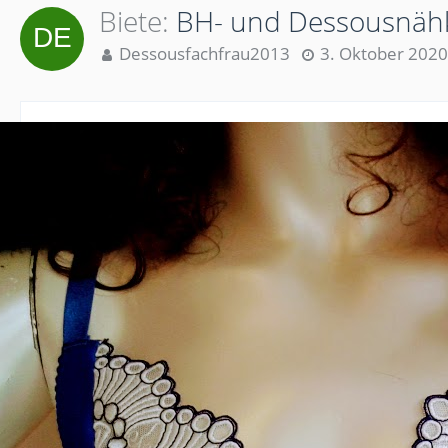
Biete
BH- und Dessousnähku
Dessousfachfrau2013
3. Oktober 2020