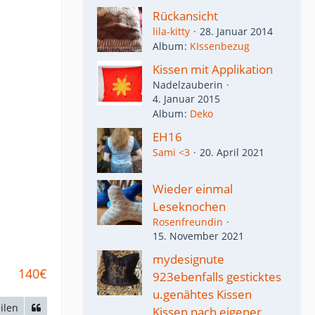
Rückansicht
lila-kitty
28. Januar 2014
Album
KIssenbezug
Kissen mit Applikation
Nadelzauberin
4. Januar 2015
Album
Deko
EH16
Sami <3
20. April 2021
Wieder einmal
Leseknochen
Rosenfreundin
15. November 2021
mydesignute
140€
923ebenfalls gesticktes
u.genähtes Kissen
ilen
Kissen nach eigener