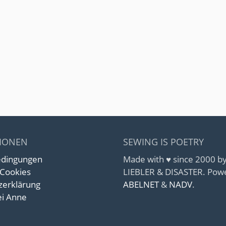
IONEN
SEWING IS POETRY
edingungen
Made with ♥ since 2000 
 Cookies
LIEBLER & DISASTER. Pow
zerklärung
ABELNET
&
NADV
.
i Anne