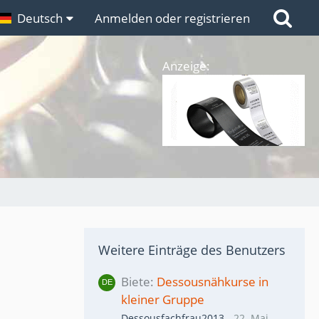
n
Deutsch
Links
Anmelden oder registrieren
Anzeige:
Weitere Einträge des Benutzers
Biete
Dessousnähkurse in
kleiner Gruppe
Dessousfachfrau2013
-
22. Mai