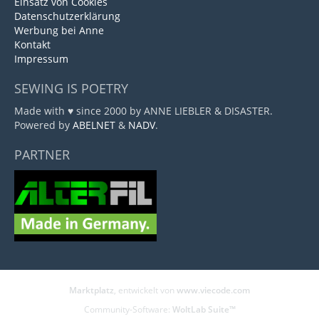
Einsatz von Cookies
Datenschutzerklärung
Werbung bei Anne
Kontakt
Impressum
SEWING IS POETRY
Made with ♥ since 2000 by ANNE LIEBLER & DISASTER.
Powered by
ABELNET
&
NADV
.
PARTNER
Marktplatz
, entwickelt von
www.viecode.com
Community-Software:
WoltLab Suite™