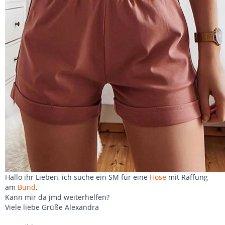
Hallo ihr Lieben, ich suche ein SM für eine
Hose
mit Raffung
am
Bund
.
Kann mir da jmd weiterhelfen?
Viele liebe Grüße Alexandra