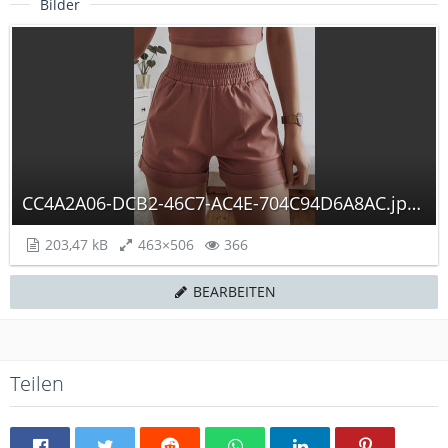
Bilder
CC4A2A06-DCB2-46C7-AC4E-704C94D6A8AC.jpeg
203,47 kB
463×506
366
BEARBEITEN
Teilen