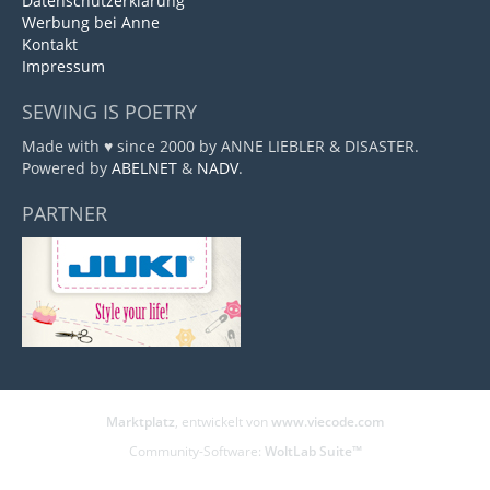
Datenschutzerklärung
Werbung bei Anne
Kontakt
Impressum
SEWING IS POETRY
Made with ♥ since 2000 by ANNE LIEBLER & DISASTER.
Powered by
ABELNET
&
NADV
.
PARTNER
Marktplatz
, entwickelt von
www.viecode.com
Community-Software:
WoltLab Suite™